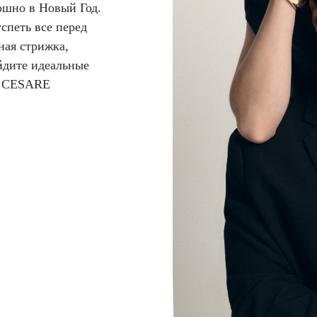
ошно в Новый Год.
успеть все перед
ная стрижка,
йдите идеальные
 с CESARE