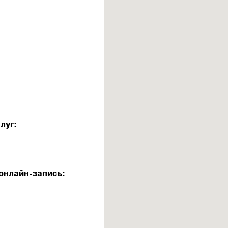
луг:
онлайн-запись: