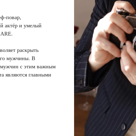
ф-повар,
й актёр и умелый
SARE.
воляет раскрыть
ого мужчины. В
х мужчин с этим важным
та являются главными