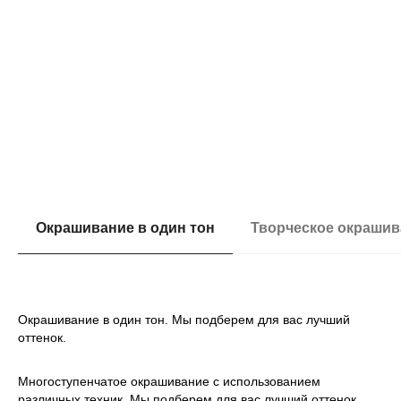
ЛУЧШИЕ
ОКРАШИВАНИЯ
Окрашивание в один тон
Творческое окрашив
L` Or`eal Professionnel - легендарный французский
бренд профессиональной салонной косметики для
волос с историей более 100 лет, которому мы
Окрашивание в один тон. Мы подберем для вас лучший
доверяем
оттенок.
Многоступенчатое окрашивание с использованием
различных техник. Мы подберем для вас лучший оттенок.