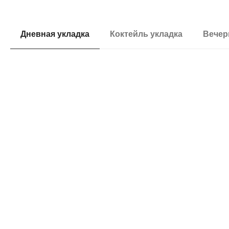
ВОЛОСЫ / УКЛАДКИ
Дневная укладка
Коктейль укладка
Вечер