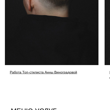
Работа Топ-стилиста Анны Виноградовой