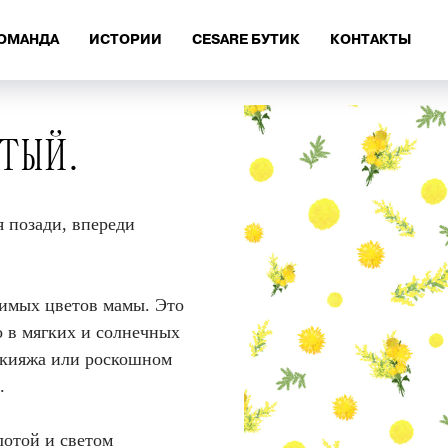
ОМАНДА
ИСТОРИИ
CESARE БУТИК
КОНТАКТЫ
ТЫЙ.
я позади, впереди
бимых цветов мамы. Это
о в мягких и солнечных
макияжа или роскошном
.
отой и светом