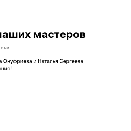
наших мастеров
TEAM
а Онуфриева и Наталья Сергеева
ение!